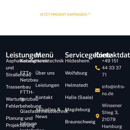
Kostenlose Beratung buchen
JETZT PROJEKT ANFRAGEN
Leistungen
Menü
Servicegebiete
Kontaktda
Asphaltierung
Kabeleinziehtechnik
Home
Hildesheim
+49 151
und
44 33 37
FTTx-
Über uns
Wolfsburg
Straßenbau
71
Netzbau
Leistungen
Helmstedt
info@infra-
Trassenbau
FTTH-
ns.de
Kontakt
Halle (Saale)
Wartung
Netzbau
Winsener
Fehlerbehebung
Aktuelles &
Magdeburg
Glasfasermesstechnik
Stieg 3,
News
Planung und
21079
Braunschweig
Inhouse
Projektierung
Hamburg