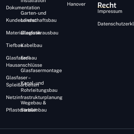
Installation
Recht
Hanover
Dokumentation
Impressum
Garten- und
Kundendienst
Landschaftsbau
Datenschutzerk
Materiallogistik
Glasfaserausbau
Tiefbau
Kabelbau
Glasfaser –
Erdbau
Hausanschlüsse
Glasfasermontage​
Glasfaser –
Kanal- und
Spleißarbeiten
Rohrleitungsbau
Netzinfrastrukturplanung
Wegebau &
Pflasterarbeit​
Straßenbau