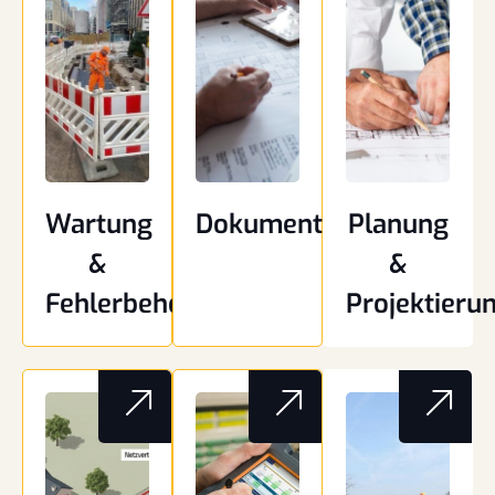
Wartung
Dokumentation
Planung
&
&
Fehlerbehebung
Projektieru