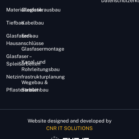
Datenschutzerk
Materiallogistik
Glasfaserausbau
Tiefbau
Kabelbau
Glasfaser –
Erdbau
Hausanschlüsse
Glasfasermontage​
Glasfaser –
Kanal- und
Spleißarbeiten
Rohrleitungsbau
Netzinfrastrukturplanung
Wegebau &
Pflasterarbeit​
Straßenbau
Website designed and developed by
CNR IT SOLUTIONS