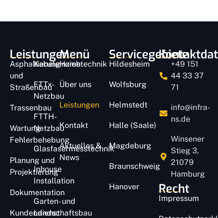
Leistungen
Menü
Servicegebiete
Kontaktda
Asphaltierung
Kabeleinziehtechnik
Home
Hildesheim
+49 151
und
44 33 37
FTTx-
Über uns
Wolfsburg
Straßenbau
71
Netzbau
Leistungen
Helmstedt
info@infra-
Trassenbau
FTTH-
ns.de
Kontakt
Halle (Saale)
Wartung
Netzbau
Winsener
Fehlerbehebung
Aktuelles &
Magdeburg
Glasfasermesstechnik
Stieg 3,
News
Planung und
21079
Braunschweig
Inhouse
Projektierung
Hamburg
Installation
Recht
Hanover
Dokumentation
Impressum
Garten- und
Kundendienst
Landschaftsbau