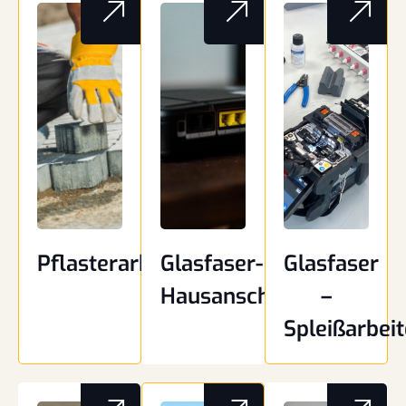
Pflasterarbeit​
Glasfaser-
Glasfaser
Hausanschlüsse
–
Spleißarbei