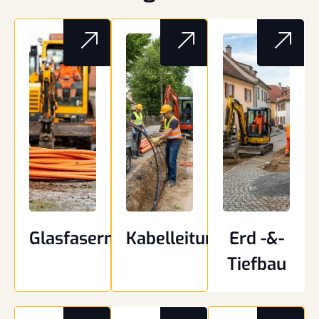
Glasfasermontage
Kabelleitungsbau
Erd -&-
Tiefbau