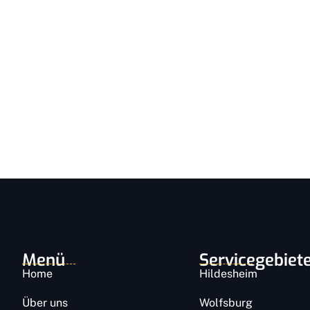
Kostenlose Beratu
buchen
Menü
Servicegebiet
Home
Hildesheim
Über uns
Wolfsburg