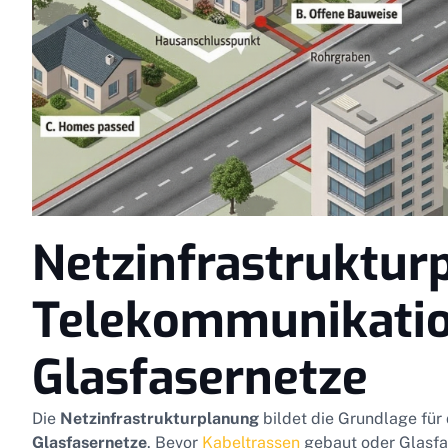
Netzinfrastruktur
Telekommunikatio
Glasfasernetze
Die
Netzinfrastrukturplanung
bildet die Grundlage fü
Glasfasernetze
. Bevor
Kabeltrassen
gebaut oder Glasfas