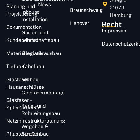
Stieg 3,
News
Planung und
21079
Braunschweig
Inhouse
Projektierung
Hamburg
Installation
Recht
Hanover
Dokumentation
Impressum
Garten- und
Kundendienst
Landschaftsbau
Datenschutzerk
Materiallogistik
Glasfaserausbau
Tiefbau
Kabelbau
Glasfaser –
Erdbau
Hausanschlüsse
Glasfasermontage​
Glasfaser –
Kanal- und
Spleißarbeiten
Rohrleitungsbau
Netzinfrastrukturplanung
Wegebau &
Pflasterarbeit​
Straßenbau