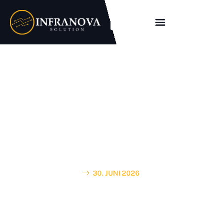
Kabeleinblasen im
Glasfaserausbau: Warum
saubere Rohrtrassen für
schnelle FTTH-Projekte
entscheidend sind
30. JUNI 2026