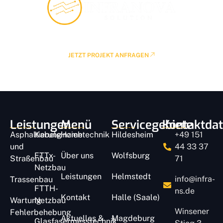
Kostenlose Beratung buchen
JETZT PROJEKT ANFRAGEN
Leistungen
Menü
Servicegebiete
Kontaktda
Asphaltierung
Kabeleinziehtechnik
Home
Hildesheim
+49 151
und
44 33 37
FTTx-
Über uns
Wolfsburg
Straßenbau
71
Netzbau
Leistungen
Helmstedt
info@infra-
Trassenbau
FTTH-
ns.de
Kontakt
Halle (Saale)
Wartung
Netzbau
Winsener
Fehlerbehebung
Aktuelles &
Magdeburg
Glasfasermesstechnik