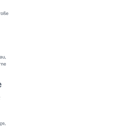
roße
au,
rne
e
g
ge,