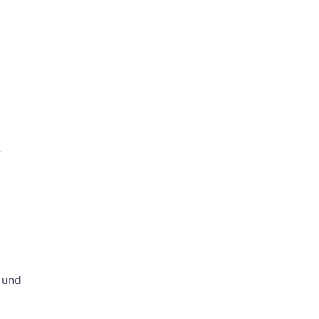
r
 und