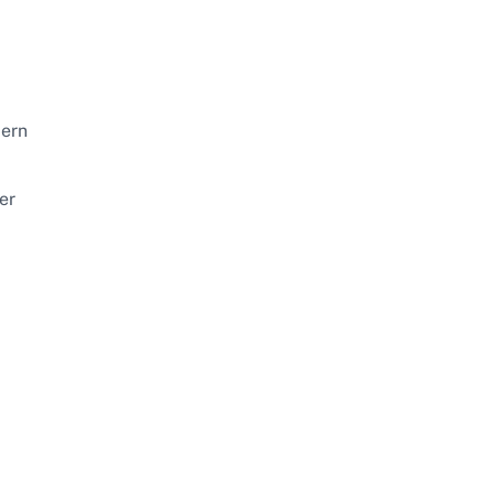
dern
er