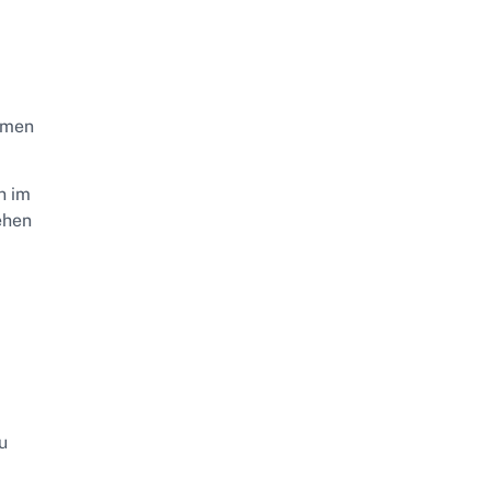
hmen
n im
ehen
u