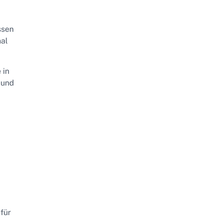
ssen
nal
 in
 und
für