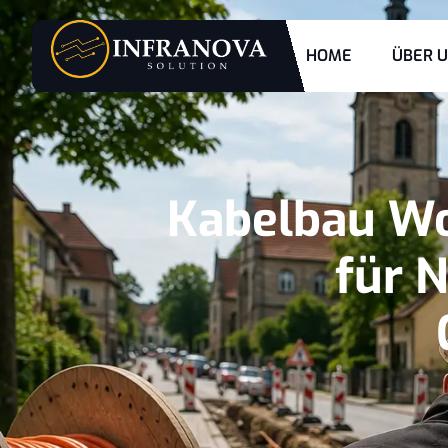
HOME
ÜBER 
Kabelbau Wo
für 