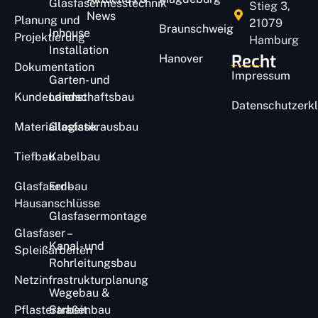
Glasfasermesstechnik
Stieg 3,
News
Planung und
21079
Braunschweig
Inhouse
Projektierung
Hamburg
Installation
Recht
Hanover
Dokumentation
Impressum
Garten- und
Kundendienst
Landschaftsbau
Datenschutzerk
Materiallogistik
Glasfaserausbau
Tiefbau
Kabelbau
Glasfaser –
Erdbau
Hausanschlüsse
Glasfasermontage​
Glasfaser –
Kanal- und
Spleißarbeiten
Rohrleitungsbau
Netzinfrastrukturplanung
Wegebau &
Pflasterarbeit​
Straßenbau