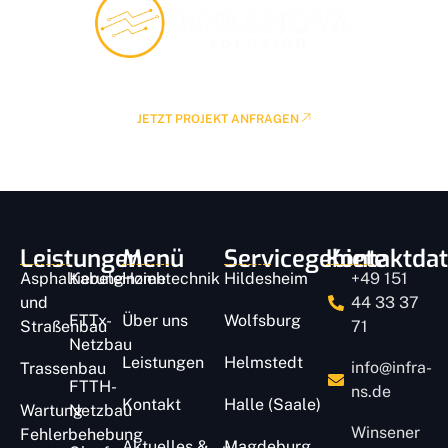
Kostenlose Beratung buchen
JETZT PROJEKT ANFRAGEN
Leistungen
Menü
Servicegebiete
Kontaktda
Asphaltierung
Kabeleinziehtechnik
Home
Hildesheim
+49 151
und
44 33 37
FTTx-
Über uns
Wolfsburg
Straßenbau
71
Netzbau
Leistungen
Helmstedt
info@infra-
Trassenbau
FTTH-
ns.de
Kontakt
Halle (Saale)
Wartung
Netzbau
Winsener
Fehlerbehebung
Aktuelles &
Magdeburg